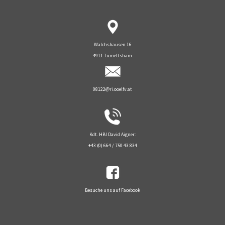
Walchshausen 16
4911 Tumeltsham
08122@ri.ooelfv.at
Kdt. HBI David Aigner:
+43 (0) 664 / 750 43 834
Besuche uns auf Facebook