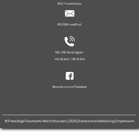
4911 Tumeltsham
08122@ri.ooelfv.at
Kdt. HBI David Aigner:
+43 (0) 664 / 750 43 834
Besuche uns auf Facebook
© Freiwillige Feuerwehr Walchshausen | 2020
|
Datenschutzerklärung
|
Impressum