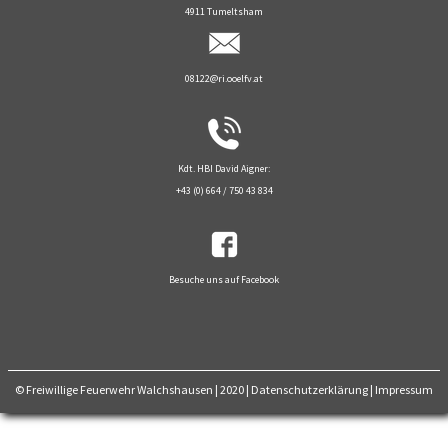
4911 Tumeltsham
08122@ri.ooelfv.at
Kdt. HBI David Aigner:
+43 (0) 664 / 750 43 834
Besuche uns auf Facebook
© Freiwillige Feuerwehr Walchshausen | 2020
|
Datenschutzerklärung
|
Impressum