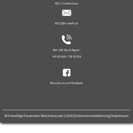
4911 Tumeltsham
08122@ri.ooelfv.at
Kdt. HBI David Aigner:
+43 (0) 664 / 750 43 834
Besuche uns auf Facebook
© Freiwillige Feuerwehr Walchshausen | 2020
|
Datenschutzerklärung
|
Impressum