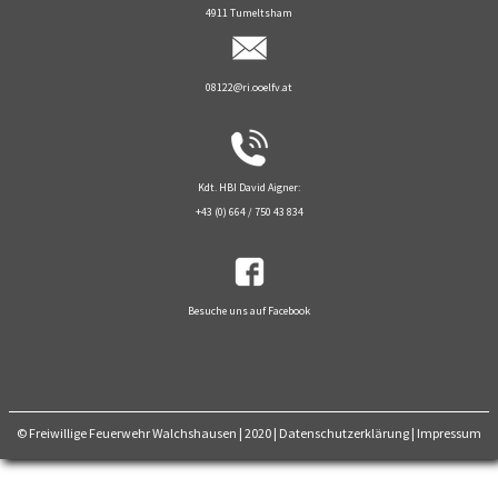
4911 Tumeltsham
08122@ri.ooelfv.at
Kdt. HBI David Aigner:
+43 (0) 664 / 750 43 834
Besuche uns auf Facebook
© Freiwillige Feuerwehr Walchshausen | 2020
|
Datenschutzerklärung
|
Impressum