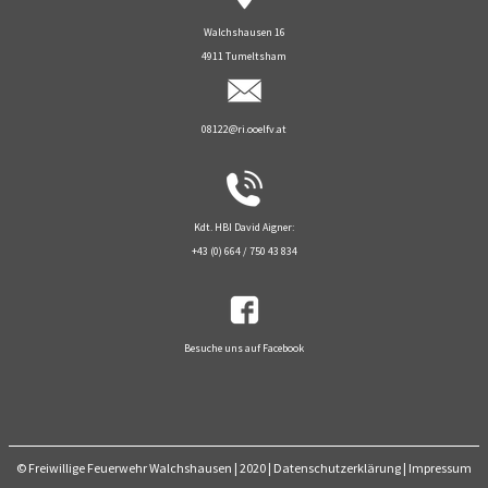
Walchshausen 16
4911 Tumeltsham
08122@ri.ooelfv.at
Kdt. HBI David Aigner:
+43 (0) 664 / 750 43 834
Besuche uns auf Facebook
© Freiwillige Feuerwehr Walchshausen | 2020
|
Datenschutzerklärung
|
Impressum